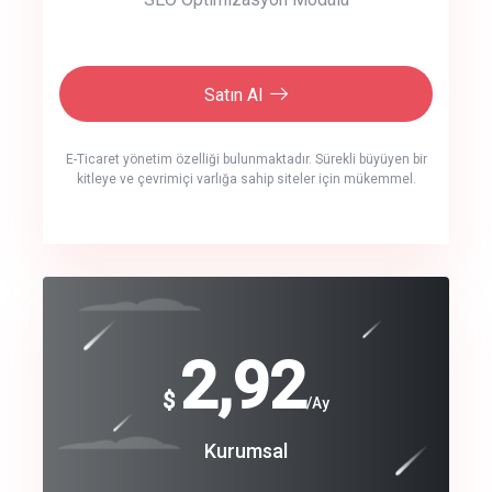
Satın Al
E-Ticaret yönetim özelliği bulunmaktadır. Sürekli büyüyen bir
kitleye ve çevrimiçi varlığa sahip siteler için mükemmel.
crm auto cync
click to call back
240
2,92
$
$
/year
/Ay
track energy costs
Coroprate
Kurumsal
predictive dialing