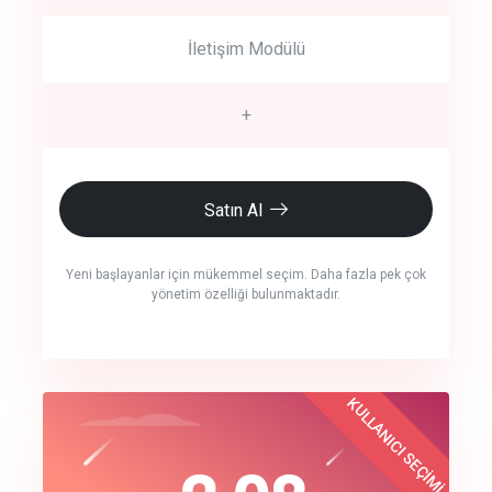
İletişim Modülü
+
Satın Al
Yeni başlayanlar için mükemmel seçim. Daha fazla pek çok
yönetim özelliği bulunmaktadır.
crm auto cync
KULLANICI SEÇİMİ
Best Choice
click to call back