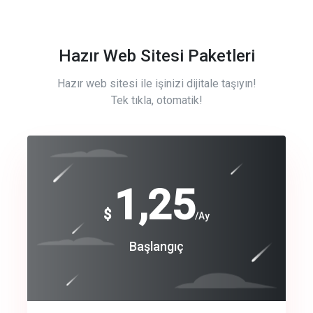
Hazır Web Sitesi Paketleri
Hazır web sitesi ile işinizi dijitale taşıyın!
Tek tıkla, otomatik!
Free
1,25
$
/Ay
Basic
Başlangıç