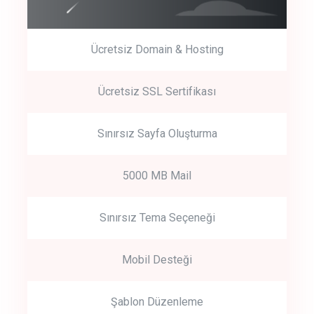
Ücretsiz Domain & Hosting
Get Started
Ücretsiz SSL Sertifikası
Start by trying our service for 30 days free trial no credit card
required.
Sınırsız Sayfa Oluşturma
5000 MB Mail
Sınırsız Tema Seçeneği
Mobil Desteği
Şablon Düzenleme