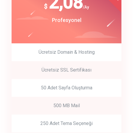
180
2,08
$
$
/year
/Ay
track energy costs
Start Up
Profesyonel
predictive dialing
Ücretsiz Domain & Hosting
Get Started
Ücretsiz SSL Sertifikası
Start by trying our service for 30 days free trial no credit card
required.
50 Adet Sayfa Oluşturma
500 MB Mail
250 Adet Tema Seçeneği